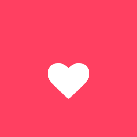
Precio por persona en habitación doble:
1.150€
Notas
Las tasas aéreas son aproximadas (
50 €
) y están
incluidas en el precio. Se reconfirmarán el día de la
emisión de los billetes.
*Consultar suplementos puentes.
Consultar itinerario, salidas y precios 2027.
¿QUIERE
S MÁS
INFORMACIÓN?