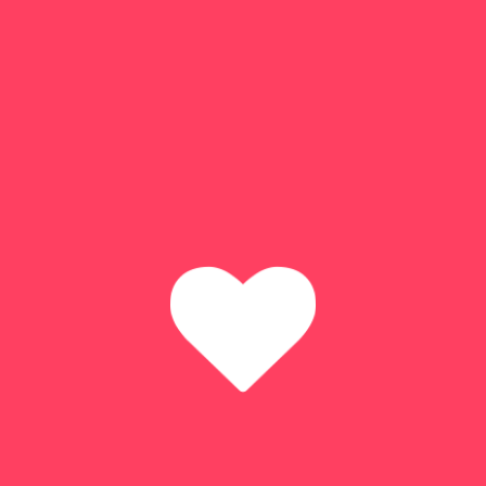
mundial son testigos de una gran historia y conviven
con su excelente arquitectura posmodernista
internacional.
RECOMENDACIONE
S
Algunas recomendaciones
interesantes